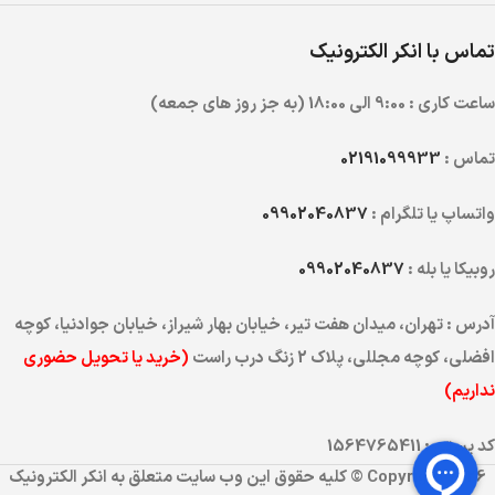
تماس با انکر الکترونیک
ساعت کاری : 9:00 الی 18:00 (به جز روز های جمعه)
تماس :
02191099933
واتساپ یا تلگرام :
09902040837
روبیکا یا بله :
09902040837
آدرس : تهران، میدان هفت تیر، خیابان بهار شیراز، خیابان جوادنیا، کوچه
افضلی، کوچه مجللی، پلاک 2 زنگ درب راست
(خرید یا تحویل حضوری
نداریم)
کد پستی : 1564765411
Copyright 2026 © کلیه حقوق این وب سایت متعلق به انکر الکترونیک