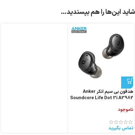
شاید این‌ها را هم بپسندید…
هدفون بی سیم انکر Anker
Soundcore Life Dot 3i A3982
ناموجود
تماس بگیرید