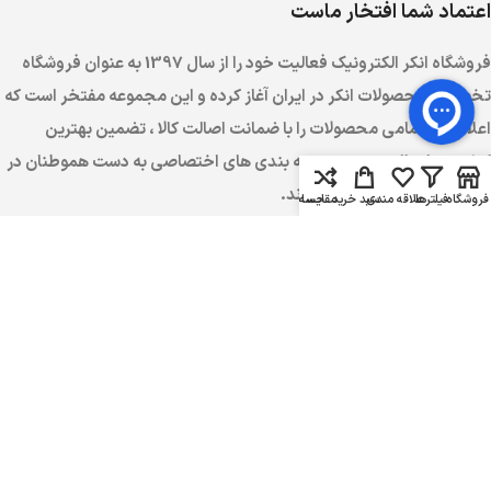
اعتماد شما افتخار ماست
فروشگاه انکر الکترونیک فعالیت خود را از سال 1397 به عنوان فروشگاه
تخصصی محصولات انکر در ایران آغاز کرده و این مجموعه مفتخر است که
اعلام کند تمامی محصولات را با ضمانت اصالت کالا ، تضمین بهترین
کیفیت و ارسال سریع در بسته بندی های اختصاصی به دست هموطنان در
تمامی نقاط ایران خواهد رساند.
فروشگاه
فیلترها
علاقه مندی
سبد خرید
مقایسه
حساب کاربری من
تماس با انکر الکترونیک
ساعت کاری : 9:00 الی 18:00 (به جز روز های جمعه)
تماس :
02191099933
واتساپ یا تلگرام :
09902040837